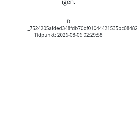
igen.
ID:
_7524205afded348fdb70bf01044421535bc0848
Tidpunkt: 2026-08-06 02:29:58