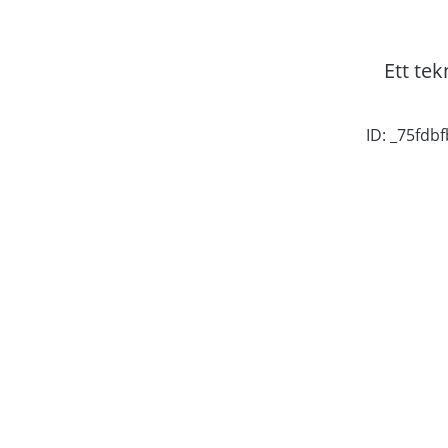
Ett tek
ID: _75fd