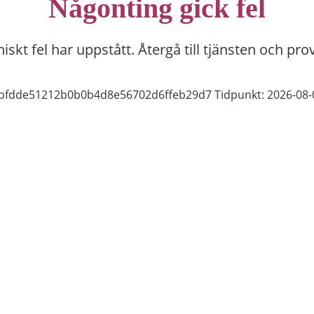
Någonting gick fel
niskt fel har uppstått. Återgå till tjänsten och pro
bfbfdde51212b0b0b4d8e56702d6ffeb29d7
Tidpunkt: 2026-08-