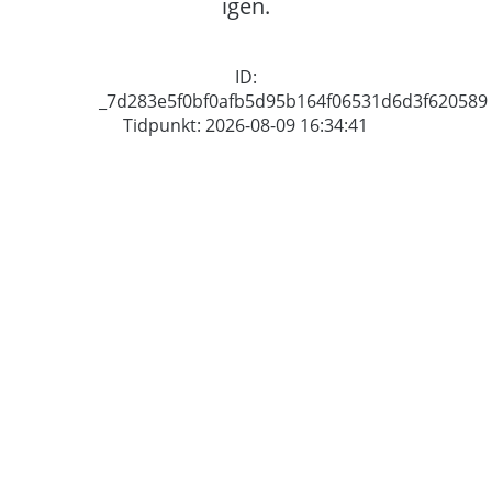
igen.
ID:
_7d283e5f0bf0afb5d95b164f06531d6d3f620589
Tidpunkt: 2026-08-09 16:34:41