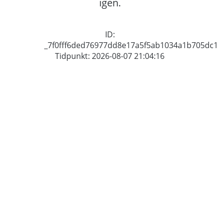
igen.
ID:
_7f0fff6ded76977dd8e17a5f5ab1034a1b705dc1
Tidpunkt: 2026-08-07 21:04:16