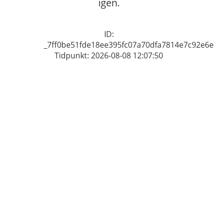
igen.
ID:
_7ff0be51fde18ee395fc07a70dfa7814e7c92e6e
Tidpunkt: 2026-08-08 12:07:50