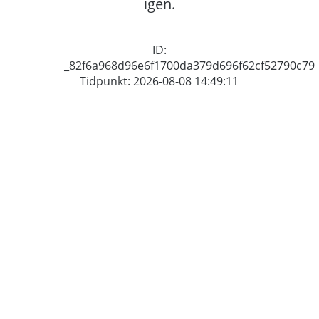
igen.
ID:
_82f6a968d96e6f1700da379d696f62cf52790c79
Tidpunkt: 2026-08-08 14:49:11