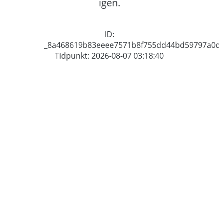
igen.
ID:
_8a468619b83eeee7571b8f755dd44bd59797a0
Tidpunkt: 2026-08-07 03:18:40