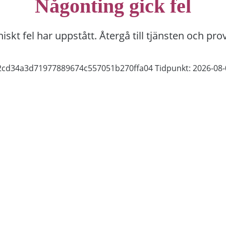
Någonting gick fel
niskt fel har uppstått. Återgå till tjänsten och pro
92cd34a3d71977889674c557051b270ffa04
Tidpunkt: 2026-08-