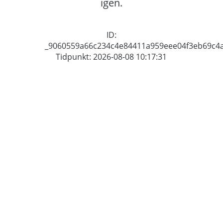
igen.
ID:
_9060559a66c234c4e84411a959eee04f3eb69c4
Tidpunkt: 2026-08-08 10:17:31