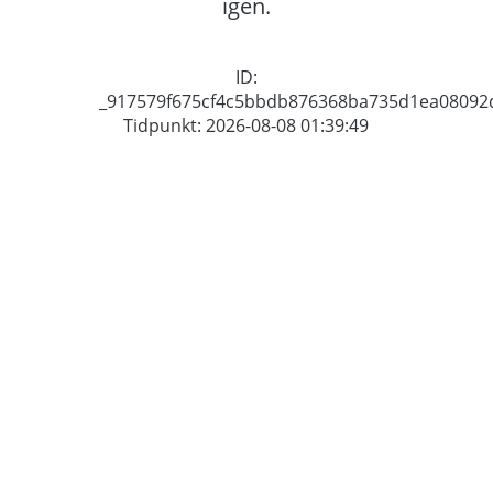
igen.
ID:
_917579f675cf4c5bbdb876368ba735d1ea08092
Tidpunkt: 2026-08-08 01:39:49