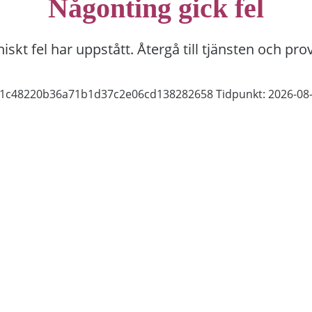
Någonting gick fel
niskt fel har uppstått. Återgå till tjänsten och pro
2c1c48220b36a71b1d37c2e06cd138282658
Tidpunkt: 2026-08