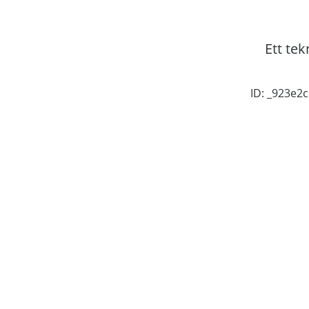
Ett tek
ID: _923e