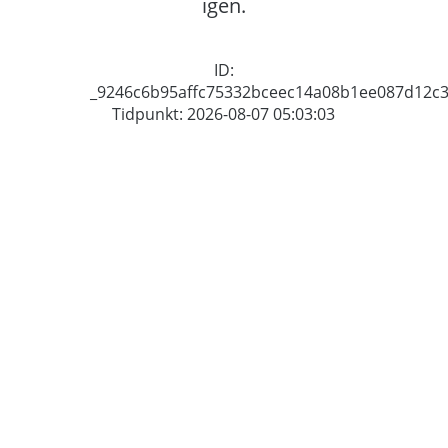
igen.
ID:
_9246c6b95affc75332bceec14a08b1ee087d12c
Tidpunkt: 2026-08-07 05:03:03