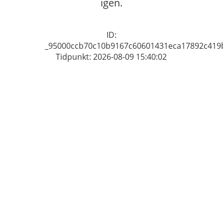
igen.
ID:
_95000ccb70c10b9167c60601431eca17892c419
Tidpunkt: 2026-08-09 15:40:02