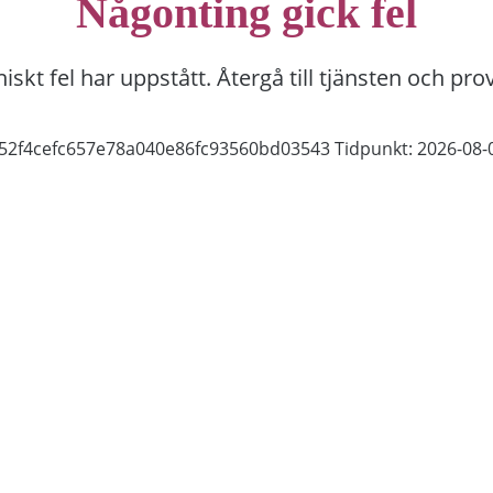
Någonting gick fel
niskt fel har uppstått. Återgå till tjänsten och pro
b52f4cefc657e78a040e86fc93560bd03543
Tidpunkt: 2026-08-