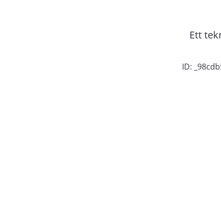
Ett tek
ID: _98cd