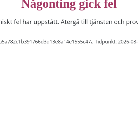
Någonting gick fel
niskt fel har uppstått. Återgå till tjänsten och pro
08a5a782c1b391766d3d13e8a14e1555c47a
Tidpunkt: 2026-08-