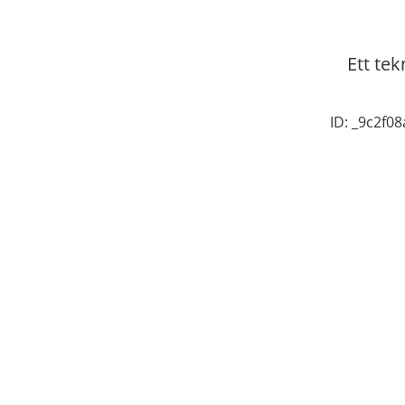
Ett tek
ID: _9c2f