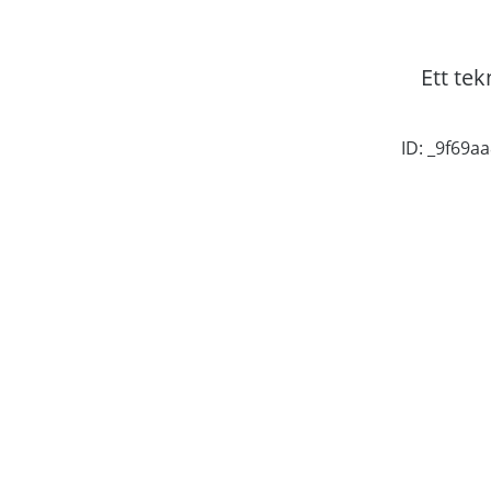
Ett tek
ID: _9f69