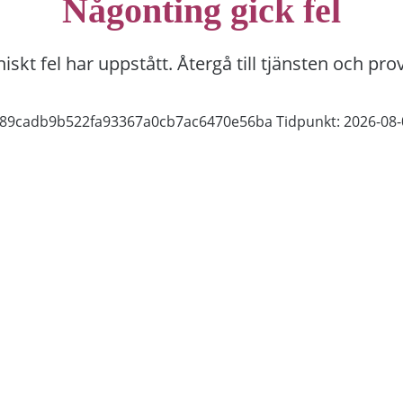
Någonting gick fel
niskt fel har uppstått. Återgå till tjänsten och pro
aa89cadb9b522fa93367a0cb7ac6470e56ba
Tidpunkt: 2026-08-