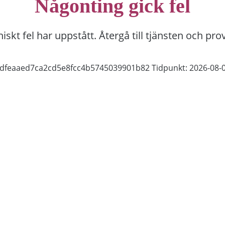
Någonting gick fel
niskt fel har uppstått. Återgå till tjänsten och pro
9fdfeaaed7ca2cd5e8fcc4b5745039901b82
Tidpunkt: 2026-08-