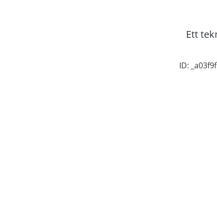
Ett tek
ID: _a03f