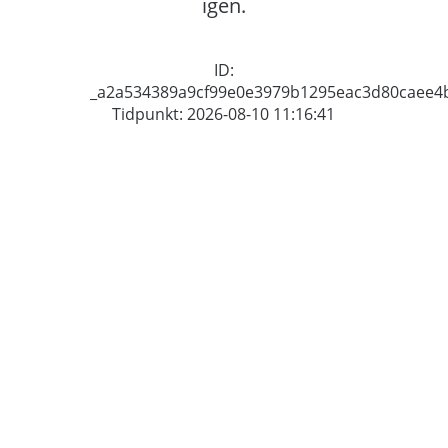
igen.
ID:
_a2a534389a9cf99e0e3979b1295eac3d80caee4
Tidpunkt: 2026-08-10 11:16:41