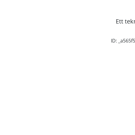
Ett tek
ID: _a565