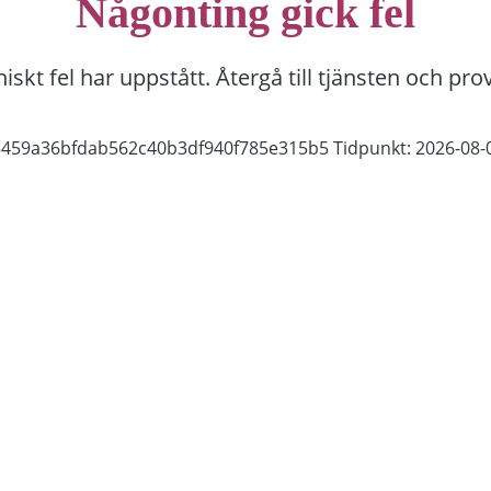
Någonting gick fel
niskt fel har uppstått. Återgå till tjänsten och pro
f5459a36bfdab562c40b3df940f785e315b5
Tidpunkt: 2026-08-