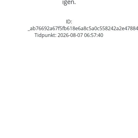
igen.
ID:
_ab76692a67f5fb618e6a8c5a0c558242a2e4788
Tidpunkt: 2026-08-07 06:57:40