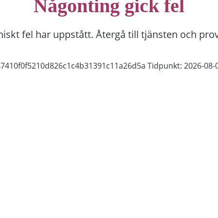
Någonting gick fel
niskt fel har uppstått. Återgå till tjänsten och pro
f47410f0f5210d826c1c4b31391c11a26d5a
Tidpunkt: 2026-08-