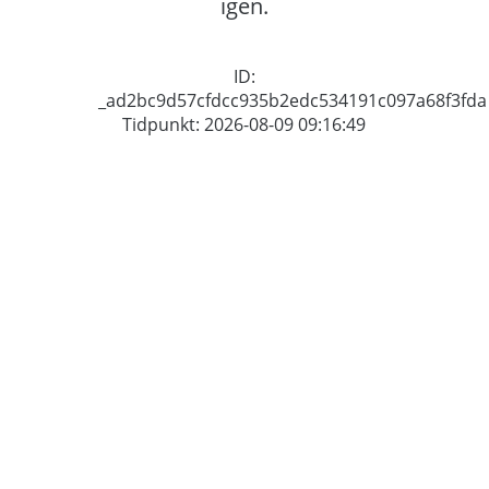
igen.
ID:
_ad2bc9d57cfdcc935b2edc534191c097a68f3fda
Tidpunkt: 2026-08-09 09:16:49