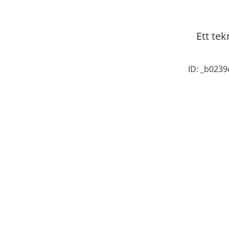
Ett tek
ID: _b023