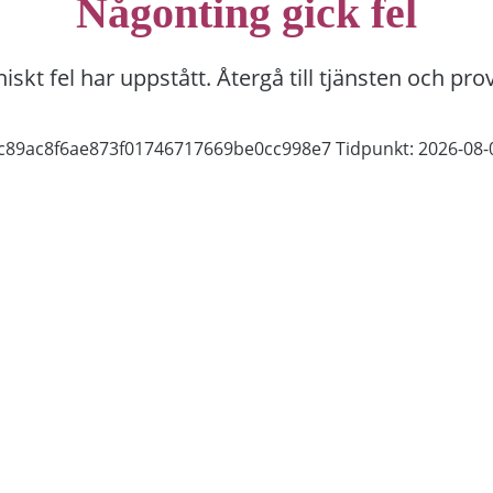
Någonting gick fel
niskt fel har uppstått. Återgå till tjänsten och pro
9c89ac8f6ae873f01746717669be0cc998e7
Tidpunkt: 2026-08-