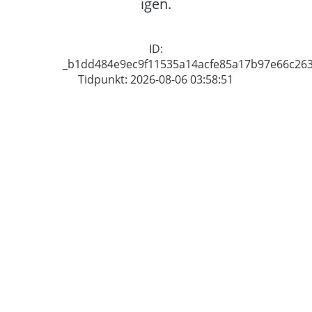
igen.
ID:
_b1dd484e9ec9f11535a14acfe85a17b97e66c26
Tidpunkt: 2026-08-06 03:58:51