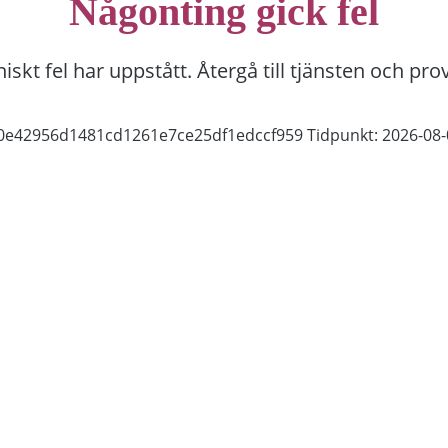
Någonting gick fel
niskt fel har uppstått. Återgå till tjänsten och pro
50e42956d1481cd1261e7ce25df1edccf959
Tidpunkt: 2026-08-