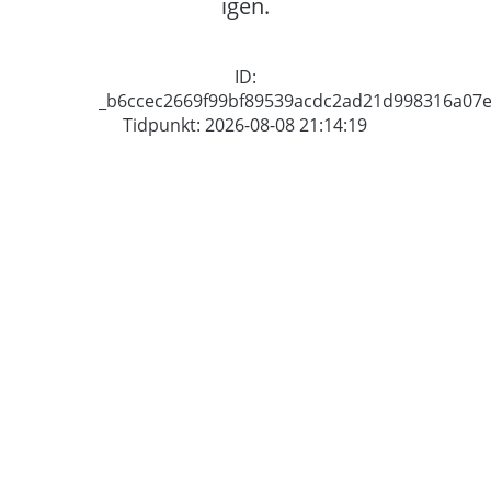
igen.
ID:
_b6ccec2669f99bf89539acdc2ad21d998316a07
Tidpunkt: 2026-08-08 21:14:19