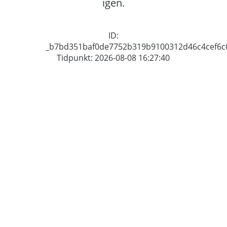
igen.
ID:
_b7bd351baf0de7752b319b9100312d46c4cef6c
Tidpunkt: 2026-08-08 16:27:40