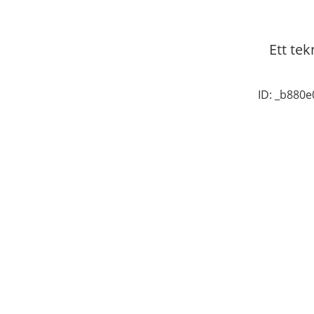
Ett tek
ID: _b880