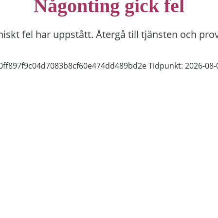
Någonting gick fel
niskt fel har uppstått. Återgå till tjänsten och pro
e0ff897f9c04d7083b8cf60e474dd489bd2e
Tidpunkt: 2026-08-