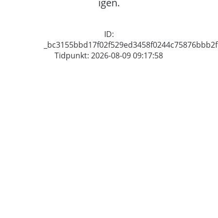
igen.
ID:
_bc3155bbd17f02f529ed3458f0244c75876bbb2f
Tidpunkt: 2026-08-09 09:17:58