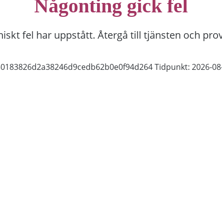
Någonting gick fel
niskt fel har uppstått. Återgå till tjänsten och pro
050183826d2a38246d9cedb62b0e0f94d264
Tidpunkt: 2026-08