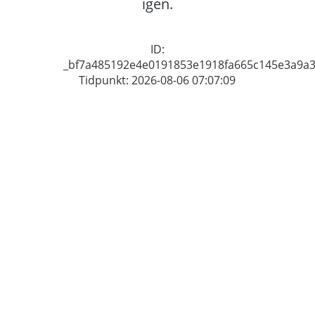
igen.
ID:
_bf7a485192e4e0191853e1918fa665c145e3a9a
Tidpunkt: 2026-08-06 07:07:09