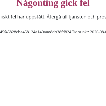
Någonting gick fel
niskt fel har uppstått. Återgå till tjänsten och pro
f445f45828cba458124e140aae8db38fd824
Tidpunkt: 2026-08-