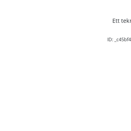
Ett tek
ID: _c45b