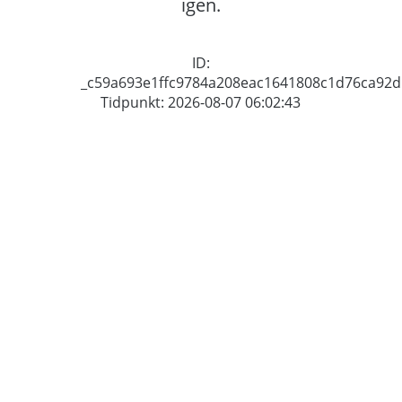
igen.
ID:
_c59a693e1ffc9784a208eac1641808c1d76ca92d
Tidpunkt: 2026-08-07 06:02:43