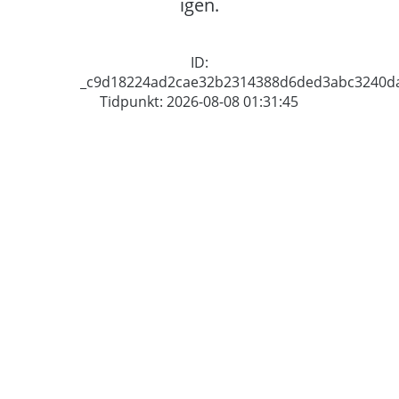
igen.
ID:
_c9d18224ad2cae32b2314388d6ded3abc3240d
Tidpunkt: 2026-08-08 01:31:45