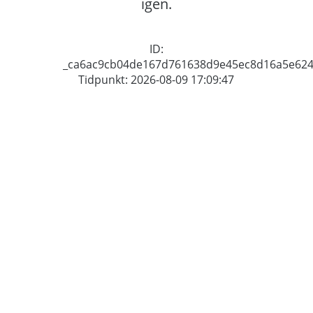
igen.
ID:
_ca6ac9cb04de167d761638d9e45ec8d16a5e62
Tidpunkt: 2026-08-09 17:09:47