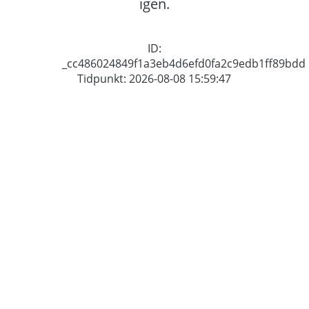
igen.
ID:
_cc486024849f1a3eb4d6efd0fa2c9edb1ff89bdd
Tidpunkt: 2026-08-08 15:59:47