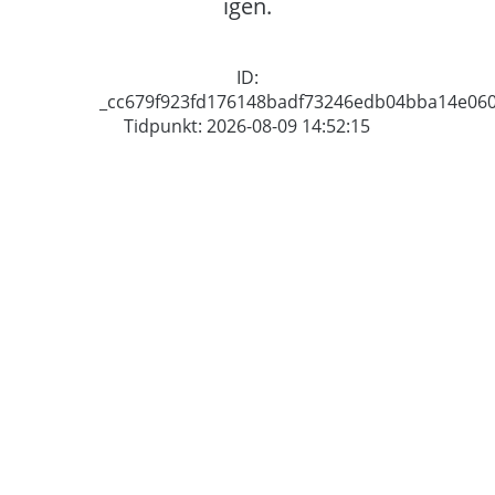
igen.
ID:
_cc679f923fd176148badf73246edb04bba14e06
Tidpunkt: 2026-08-09 14:52:15