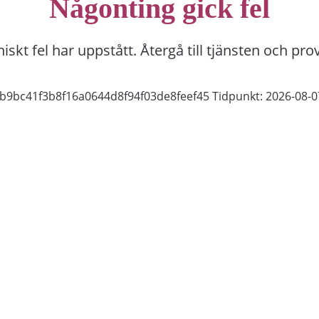
Någonting gick fel
niskt fel har uppstått. Återgå till tjänsten och pro
f1b9bc41f3b8f16a0644d8f94f03de8feef45
Tidpunkt: 2026-08-0