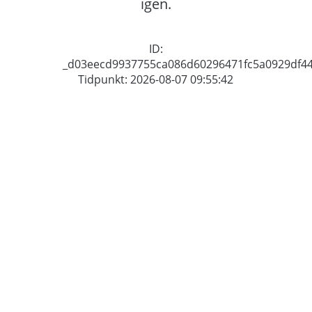
igen.
ID:
_d03eecd9937755ca086d60296471fc5a0929df4
Tidpunkt: 2026-08-07 09:55:42