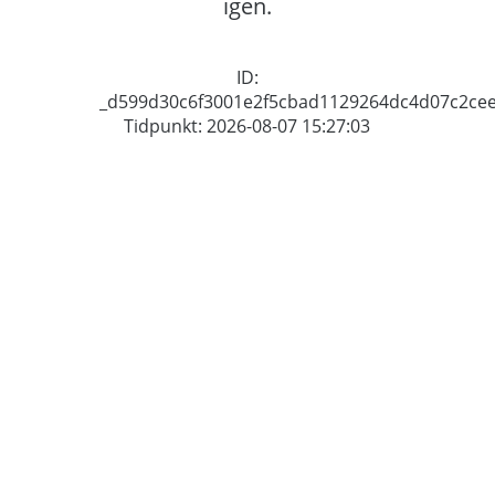
igen.
ID:
_d599d30c6f3001e2f5cbad1129264dc4d07c2ce
Tidpunkt: 2026-08-07 15:27:03