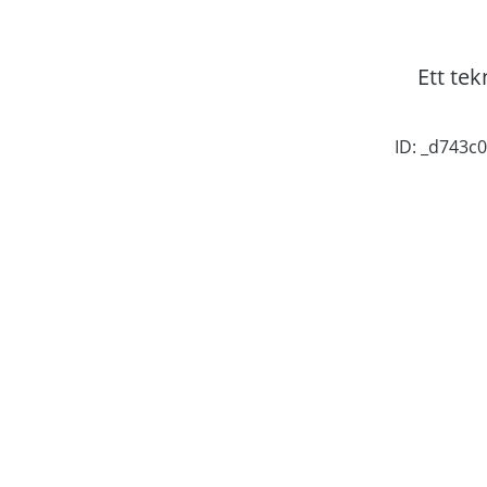
Ett tek
ID: _d743