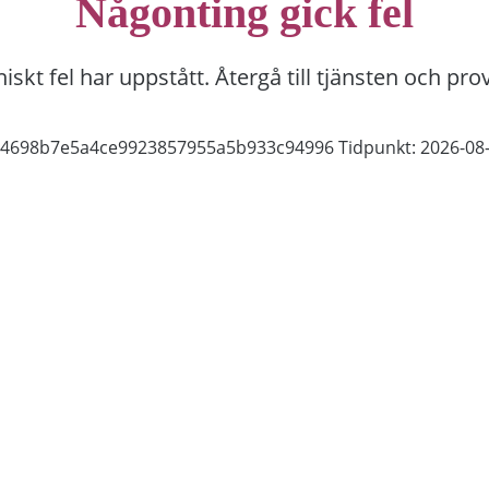
Någonting gick fel
niskt fel har uppstått. Återgå till tjänsten och pro
c04698b7e5a4ce9923857955a5b933c94996
Tidpunkt: 2026-08