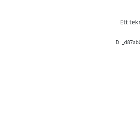
Ett tek
ID: _d87a