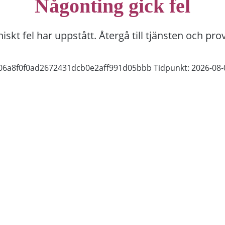
Någonting gick fel
niskt fel har uppstått. Återgå till tjänsten och pro
b06a8f0f0ad2672431dcb0e2aff991d05bbb
Tidpunkt: 2026-08-