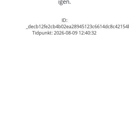
igen.
ID:
_decb12fe2cb4b02ea28945123c6614dc8c42154
Tidpunkt: 2026-08-09 12:40:32