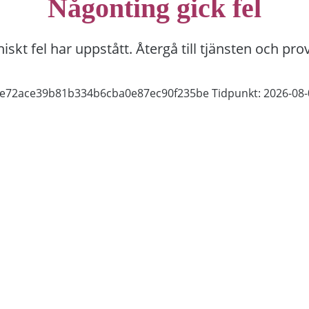
Någonting gick fel
niskt fel har uppstått. Återgå till tjänsten och pro
f7e72ace39b81b334b6cba0e87ec90f235be
Tidpunkt: 2026-08-