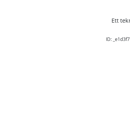
Ett tek
ID: _e1d3