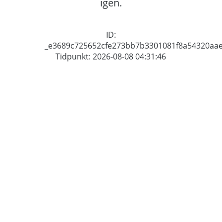
igen.
ID:
_e3689c725652cfe273bb7b3301081f8a54320aa
Tidpunkt: 2026-08-08 04:31:46