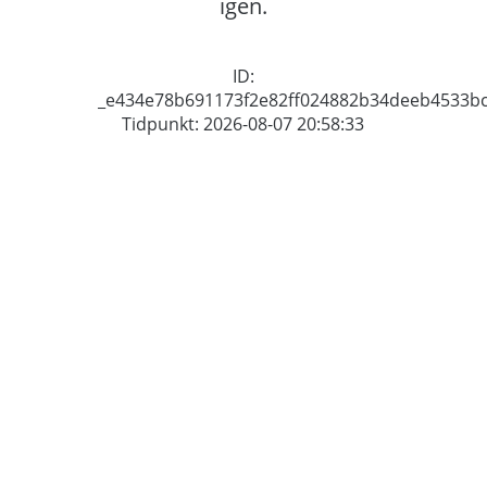
igen.
ID:
_e434e78b691173f2e82ff024882b34deeb4533b
Tidpunkt: 2026-08-07 20:58:33