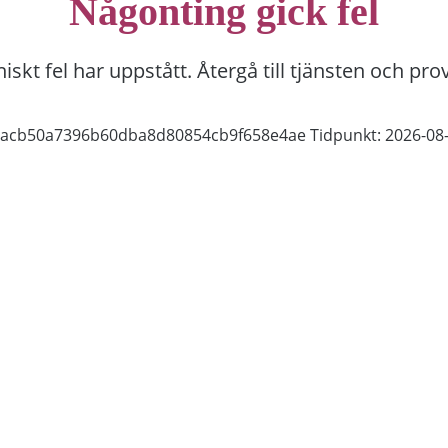
Någonting gick fel
niskt fel har uppstått. Återgå till tjänsten och pro
22acb50a7396b60dba8d80854cb9f658e4ae
Tidpunkt: 2026-08