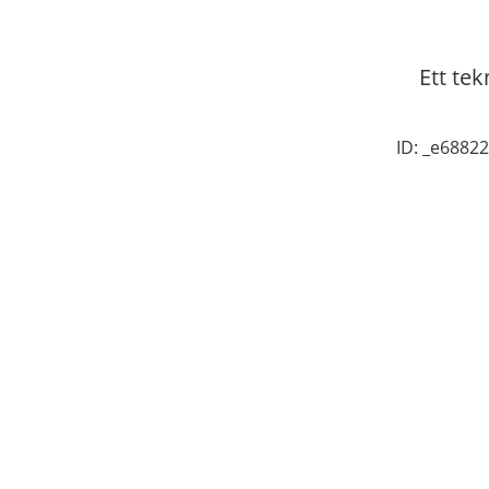
Ett tek
ID: _e688