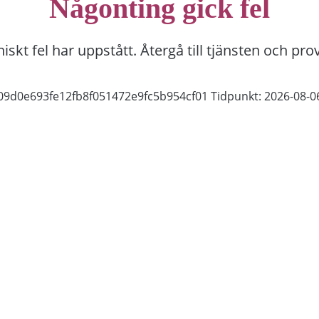
Någonting gick fel
niskt fel har uppstått. Återgå till tjänsten och pro
7f09d0e693fe12fb8f051472e9fc5b954cf01
Tidpunkt: 2026-08-0