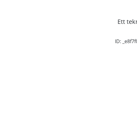
Ett tek
ID: _e8f