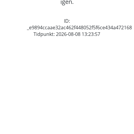
igen.
ID:
_e9894ccaae32ac462f448052f5f6ce434a472168
Tidpunkt: 2026-08-08 13:23:57