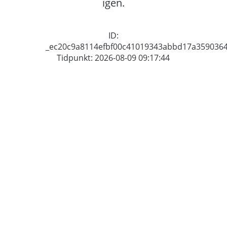
igen.
ID:
_ec20c9a8114efbf00c41019343abbd17a359036
Tidpunkt: 2026-08-09 09:17:44